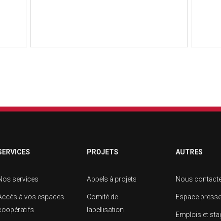
SERVICES
PROJETS
AUTRES
Nos services
Appels à projets
Nous contact
Accès à vos espaces
Comité de
Espace press
coopératifs
labellisation
Emplois et st