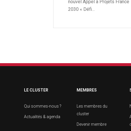
nouvel Appel à Projets France
2030 « Défi…
LE CLUSTER
MEMBRES
Qui sommes-nous ?
Les membres du
cluster
Actualités & agenda
Devenir membre