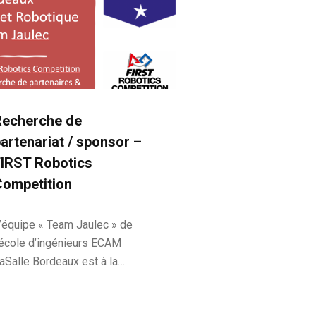
Recherche de
artenariat / sponsor –
FIRST Robotics
Competition
’équipe « Team Jaulec » de
’école d’ingénieurs ECAM
aSalle Bordeaux est à la…