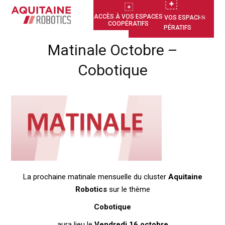
ACCÈS À VOS ESPACES
ACCÈS À VOS ESPACES
COOPÉRATIFS
COOPÉRATIFS
Matinale Octobre –
Cobotique
La prochaine matinale mensuelle du cluster
Aquitaine
Robotics
sur le thème
Cobotique
aura lieu le
Vendredi 16 octobre