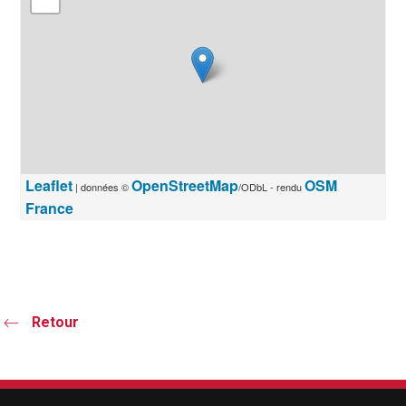
Leaflet
OpenStreetMap
OSM
| données ©
/ODbL - rendu
France
Retour