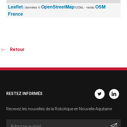
Leaflet
OpenStreetMap
OSM
| données ©
/ODbL - rendu
France
Retour
RESTEZ INFORMÉS
Twitter
Linkedin
Recevez les nouvelles de la Robotique en Nouvelle-Aquitaine