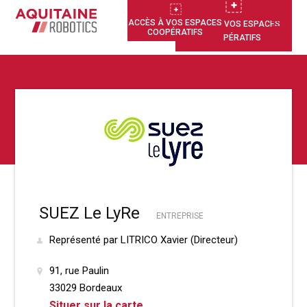
ACCÈS À VOS ESPACES
ACCÈS À VOS ESPACES
COOPÉRATIFS
COOPÉRATIFS
SUEZ Le LyRe
ENTREPRISE
Représenté par LITRICO Xavier (Directeur)
91, rue Paulin
33029 Bordeaux
Situer sur la carte