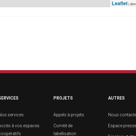
Leaflet
| do
SERVICES
PROJETS
AUTRES
Nos services
Appels à projets
Nous contact
Accès à vos espaces
Comité de
Espace press
coopératifs
labellisation