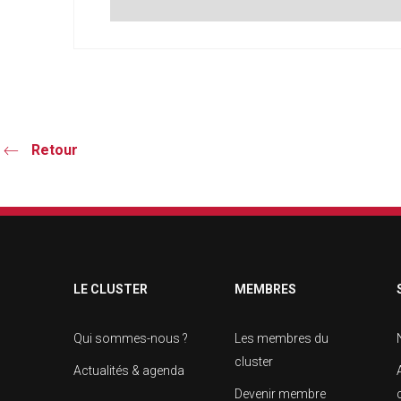
Retour
LE CLUSTER
MEMBRES
Qui sommes-nous ?
Les membres du
cluster
Actualités & agenda
Devenir membre