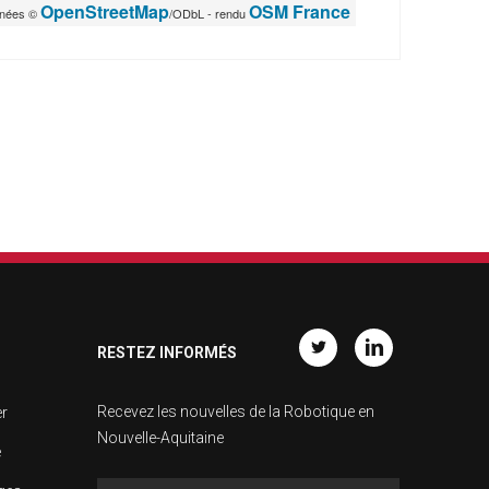
OpenStreetMap
OSM France
nnées ©
/ODbL - rendu
RESTEZ INFORMÉS
Twitter
Linkedin
Recevez les nouvelles de la Robotique en
er
Nouvelle-Aquitaine
e