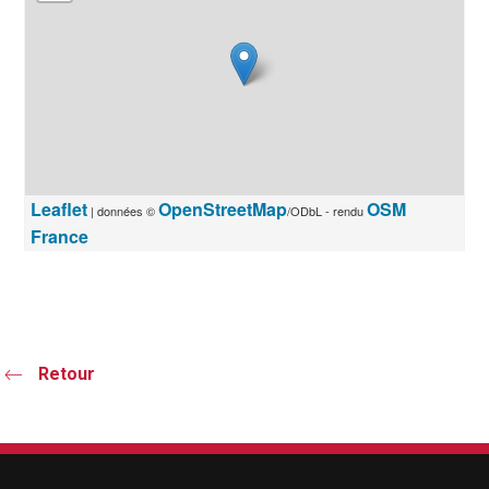
Leaflet
OpenStreetMap
OSM
| données ©
/ODbL - rendu
France
Retour