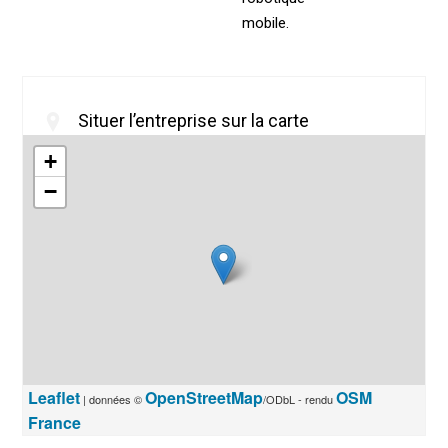
mobile.
Situer l’entreprise sur la carte
+
−
Leaflet
OpenStreetMap
OSM
| données ©
/ODbL - rendu
France