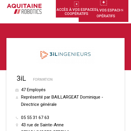
ACCÈS À VOS ESPACES
ACCÈS À VOS ESPACES
COOPÉRATIFS
COOPÉRATIFS
3iL
FORMATION
47 Employés
Représenté par BAILLARGEAT Dominique -
Directrice générale
05 55 31 67 63
43 rue de Sainte-Anne