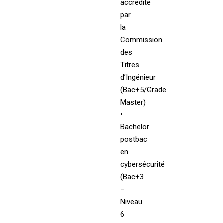
accrédité
par
la
Commission
des
Titres
d’Ingénieur
(Bac+5/Grade
Master)
•
Bachelor
postbac
en
cybersécurité
(Bac+3
–
Niveau
6