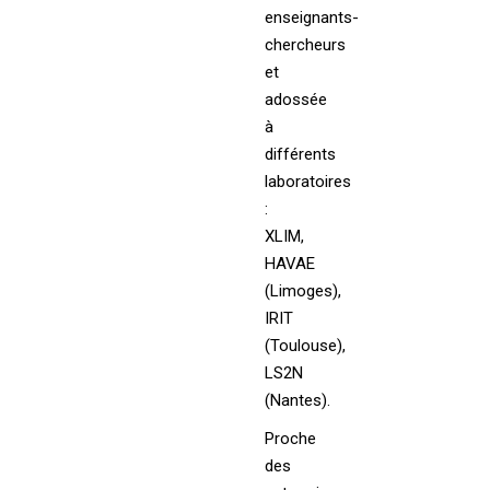
enseignants-
chercheurs
et
adossée
à
différents
laboratoires
:
XLIM,
HAVAE
(Limoges),
IRIT
(Toulouse),
LS2N
(Nantes).
Proche
des