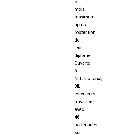
6
mois
maximum
après
l’obtention
de
leur
diplôme.
Ouverte
à
l’international,
3iL
Ingénieurs
travaillent
avec
46
partenaires
sur