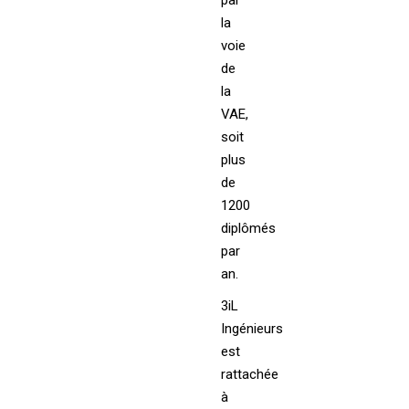
par
la
voie
de
la
VAE,
soit
plus
de
1200
diplômés
par
an.
3iL
Ingénieurs
est
rattachée
à