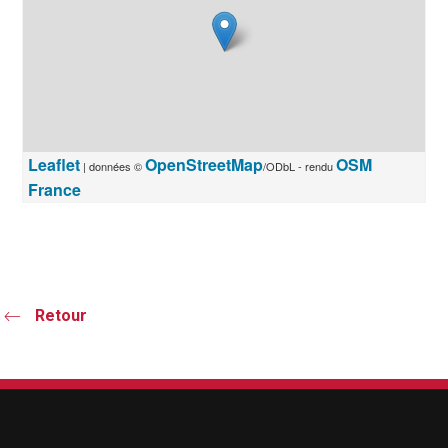
Leaflet
OpenStreetMap
OSM
| données ©
/ODbL - rendu
France
Retour