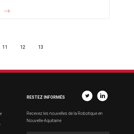
11
12
13
RESTEZ INFORMÉS
Twitter
Linkedin
Recevez les nouvelles de la Robotique en
er
Nouvelle-Aquitaine
e