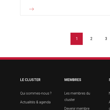
1
2
3
LE CLUSTER
MEMBRES
Qui sommes-nous ?
Les membres du
cluster
Actualités & agenda
Devenir membre