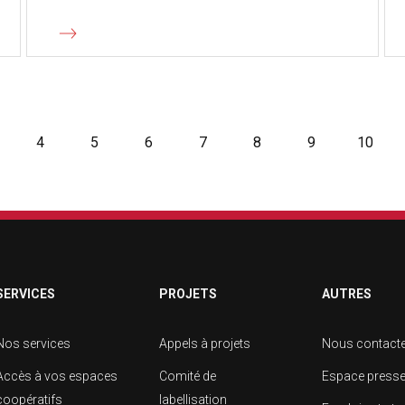
4
5
6
7
8
9
10
SERVICES
PROJETS
AUTRES
Nos services
Appels à projets
Nous contact
Accès à vos espaces
Comité de
Espace press
coopératifs
labellisation